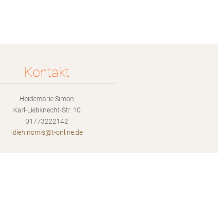
Kontakt
Heidemarie Simon
Karl-Liebknecht-Str. 10
01773222142
idieh.no
mis@t-on
line.de